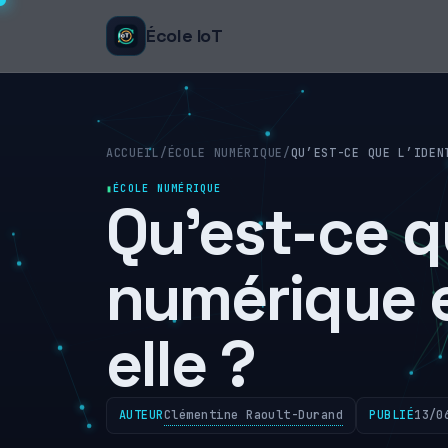
École IoT
ACCUEIL
/
ÉCOLE NUMÉRIQUE
/
QU’EST-CE QUE L’IDEN
ÉCOLE NUMÉRIQUE
Qu’est-ce qu
numérique e
elle ?
Clémentine Raoult-Durand
AUTEUR
PUBLIÉ
13/0