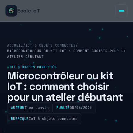
École IoT
ACCUEIL
/
IOT & OBJETS CONNECTÉS
/
MICROCONTRÔLEUR OU KIT IOT : COMMENT CHOISIR POUR UN
ATELIER DÉBUTANT
IOT & OBJETS CONNECTÉS
Microcontrôleur ou kit
IoT : comment choisir
pour un atelier débutant
Théo Lanvin
AUTEUR
PUBLIÉ
05/06/2026
RUBRIQUE
IoT & objets connectés