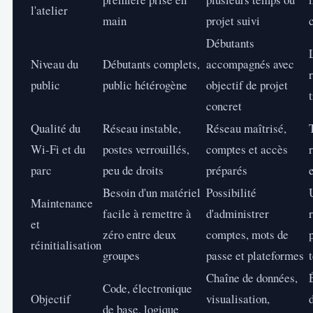
l'atelier
main
projet suivi
Débutants
Niveau du
Débutants complets,
accompagnés avec
public
public hétérogène
objectif de projet
concret
Qualité du
Réseau instable,
Réseau maîtrisé,
Wi-Fi et du
postes verrouillés,
comptes et accès
parc
peu de droits
préparés
Besoin d'un matériel
Possibilité
Maintenance
facile à remettre à
d'administrer
et
zéro entre deux
comptes, mots de
réinitialisation
groupes
passe et plateformes
Chaîne de données,
Code, électronique
Objectif
visualisation,
de base, logique