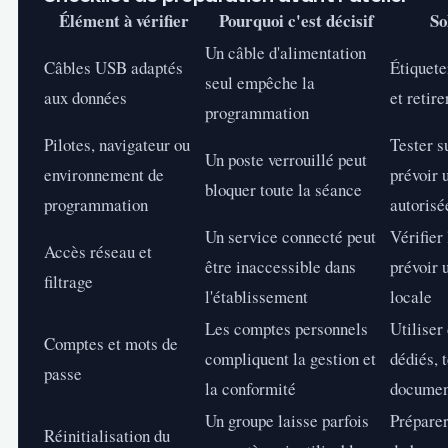
Élément à vérifier
Pourquoi c'est décisif
So
Un câble d'alimentation
Câbles USB adaptés
Étiquete
seul empêche la
aux données
et retire
programmation
Pilotes, navigateur ou
Tester s
Un poste verrouillé peut
environnement de
prévoir 
bloquer toute la séance
programmation
autorisé
Un service connecté peut
Vérifier
Accès réseau et
être inaccessible dans
prévoir 
filtrage
l'établissement
locale
Les comptes personnels
Utiliser
Comptes et mots de
compliquent la gestion et
dédiés, 
passe
la conformité
documen
Un groupe laisse parfois
Préparer
Réinitialisation du