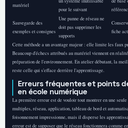
un système inutilisable
de base 
matériel
pour le suivant
référen
Une panne de réseau ne
Sauvegarde des
Conserve
doit pas supprimer les
exemples et consignes
fiche act
supports
Cette
méthode
a un avantage majeur : elle limite les faux 
Beaucoup d'échecs attribués au matériel viennent en réalit
préparation de l'environnement. En atelier débutant, la meil
reste celle qui s'efface derrière l'apprentissage.
Erreurs fréquentes et points de
en école numérique
La première erreur est de vouloir tout montrer en une seule
multiples, réseau, application, tableau de bord et automatis
foisonnement impressionne, mais il disperse les apprentiss
erreur est de supposer que le réseau fonctionnera comme e