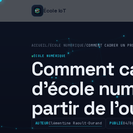
École IoT
ACCUEIL
/
ÉCOLE NUMÉRIQUE
/
COMMENT CADRER UN PR
ÉCOLE NUMÉRIQUE
Comment ca
d’école num
partir de l’o
Clémentine Raoult-Durand
AUTEUR
PUBLIÉ
04/0