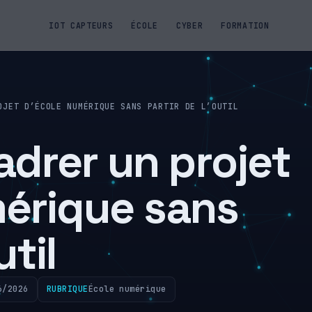
IOT CAPTEURS
ÉCOLE
CYBER
FORMATION
OJET D’ÉCOLE NUMÉRIQUE SANS PARTIR DE L’OUTIL
drer un projet
érique sans
util
6/2026
RUBRIQUE
École numérique