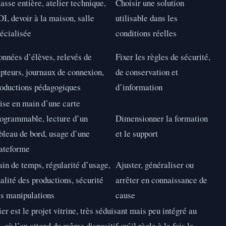
asse entière, atelier technique,
Choisir une solution
I, devoir à la maison, salle
utilisable dans les
écialisée
conditions réelles
nnées d’élèves, relevés de
Fixer les règles de sécurité,
pteurs, journaux de connexion,
de conservation et
oductions pédagogiques
d’information
ise en main d’une carte
ogrammable, lecture d’un
Dimensionner la formation
bleau de bord, usage d’une
et le support
ateforme
in de temps, régularité d’usage,
Ajuster, généraliser ou
alité des productions, sécurité
arrêter en connaissance de
s manipulations
cause
r est le projet vitrine, très séduisant mais peu intégré au
, où l’on attend du même dispositif qu’il règle à la fois la